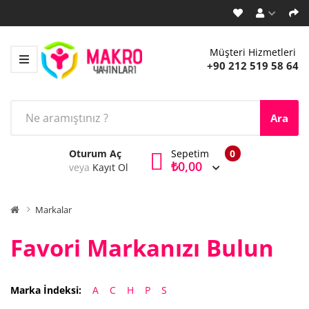
Müşteri Hizmetleri
+90 212 519 58 64
Ara
Oturum Aç
Sepetim
0
₺0,00
veya
Kayıt Ol
Markalar
Favori Markanızı Bulun
Marka İndeksi:
A
C
H
P
S