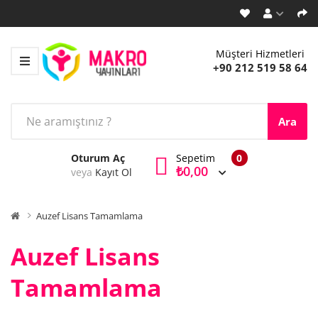
Müşteri Hizmetleri
+90 212 519 58 64
Ara
Oturum Aç
Sepetim
0
₺0,00
veya
Kayıt Ol
Auzef Lisans Tamamlama
Auzef Lisans
Tamamlama