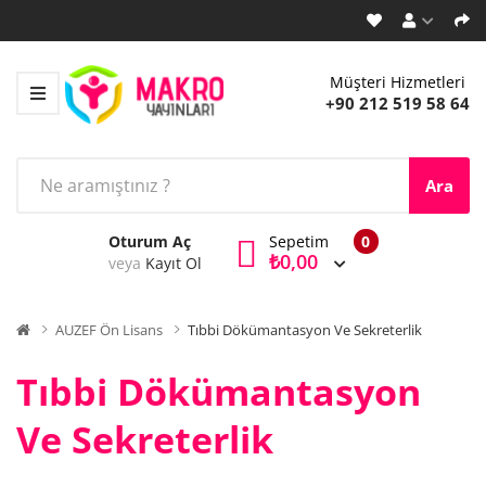
Müşteri Hizmetleri
+90 212 519 58 64
Ara
Oturum Aç
Sepetim
0
₺0,00
veya
Kayıt Ol
AUZEF Ön Lisans
Tıbbi Dökümantasyon Ve Sekreterlik
Tıbbi Dökümantasyon
Ve Sekreterlik